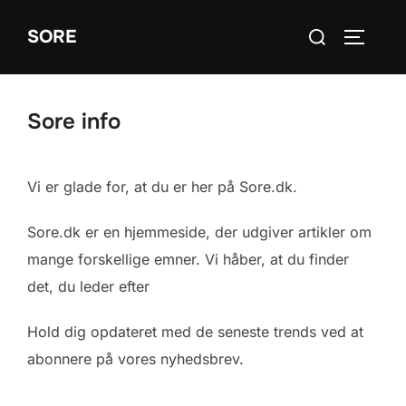
Videre
Søg
SORE
til
SLÅ NA
efter:
indhold
Sore info
Vi er glade for, at du er her på Sore.dk.
Sore.dk er en hjemmeside, der udgiver artikler om
mange forskellige emner. Vi håber, at du finder
det, du leder efter
Hold dig opdateret med de seneste trends ved at
abonnere på vores nyhedsbrev.