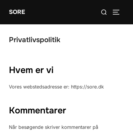
Videre
Søg
SORE
til
SLÅ NA
efter:
indhold
Privatlivspolitik
Hvem er vi
Vores webstedsadresse er: https://sore.dk
Kommentarer
Når besøgende skriver kommentarer på