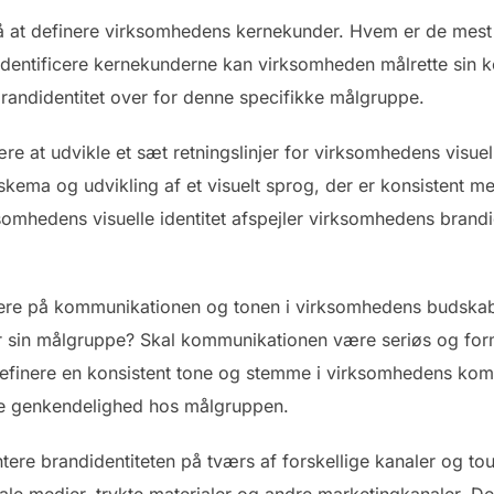
gså at definere virksomhedens kernekunder. Hvem er de mest
identificere kernekunderne kan virksomheden målrette sin
andidentitet over for denne specifikke målgruppe.
re at udvikle et sæt retningslinjer for virksomhedens visuell
veskema og udvikling af et visuelt sprog, der er konsistent
ksomhedens visuelle identitet afspejler virksomhedens brand
.
usere på kommunikationen og tonen i virksomhedens budska
r sin målgruppe? Skal kommunikationen være seriøs og form
definere en konsistent tone og stemme i virksomhedens k
abe genkendelighed hos målgruppen.
ntere brandidentiteten på tværs af forskellige kanaler og to
 medier, trykte materialer og andre marketingkanaler. Det e