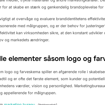
er for at skabe en stærk og genkendelig brandoplevelse fo
t vigtigt at overvåge og evaluere brandidentitetens effektiv
resonerede med målgruppen, og er der behov for justeringer
ektivitet kan virksomheden sikre, at den konstant udvikler o
ov og markedets ændringer.
elle elementer såsom logo og fa
m logo og farveskema spiller en afgørende rolle i skabelsen
til og er ofte det første element, som kunder og potentiell
ksomhedens værdier, vision og personlighed. Marketingburea
 og appellerende for målgruppen.
 om
marketing bureau
.