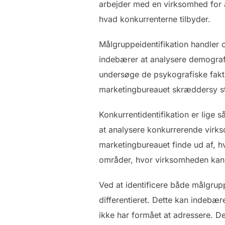
arbejder med en virksomhed for a
hvad konkurrenterne tilbyder.
Målgruppeidentifikation handler o
indebærer at analysere demografi
undersøge de psykografiske faktor
marketingbureauet skræddersy str
Konkurrentidentifikation er lige 
at analysere konkurrerende virks
marketingbureauet finde ud af, h
områder, hvor virksomheden kan s
Ved at identificere både målgrup
differentieret. Dette kan indebæ
ikke har formået at adressere. D