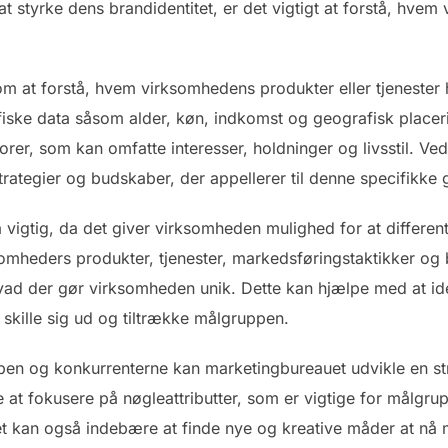
t styrke dens brandidentitet, er det vigtigt at forstå, hve
m at forstå, hvem virksomhedens produkter eller tjenester h
ske data såsom alder, køn, indkomst og geografisk placerin
er, som kan omfatte interesser, holdninger og livsstil. Ved
ategier og budskaber, der appellerer til denne specifikke
så vigtig, da det giver virksomheden mulighed for at differen
omheders produkter, tjenester, markedsføringstaktikker og 
vad der gør virksomheden unik. Dette kan hjælpe med at iden
kille sig ud og tiltrække målgruppen.
pen og konkurrenterne kan marketingbureauet udvikle en stra
re at fokusere på nøgleattributter, som er vigtige for målg
et kan også indebære at finde nye og kreative måder at nå 