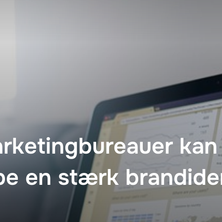
rketingbureauer kan
e en stærk brandiden