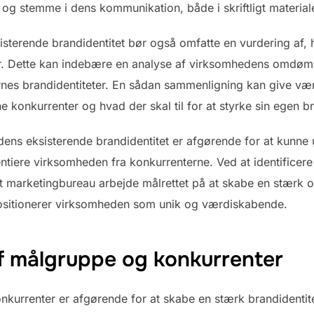
og stemme i dens kommunikation, både i skriftligt material
isterende brandidentitet bør også omfatte en vurdering af,
er. Dette kan indebære en analyse af virksomhedens omdø
es brandidentiteter. En sådan sammenligning kan give værd
e konkurrenter og hvad der skal til for at styrke sin egen br
ens eksisterende brandidentitet er afgørende for at kunne u
rentiere virksomheden fra konkurrenterne. Ved at identifice
t marketingbureau arbejde målrettet på at skabe en stærk og
sitionerer virksomheden som unik og værdiskabende.
 af målgruppe og konkurrenter
onkurrenter er afgørende for at skabe en stærk brandidentit