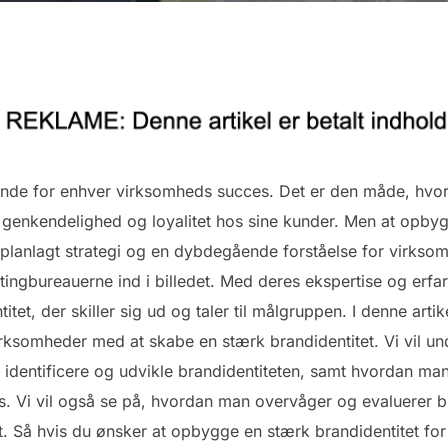
ende for enhver virksomheds succes. Det er den måde, hvor
 genkendelighed og loyalitet hos sine kunder. Men at opbyg
je planlagt strategi og en dybdegående forståelse for virk
ingbureauerne ind i billedet. Med deres ekspertise og erfa
tet, der skiller sig ud og taler til målgruppen. I denne arti
ksomheder med at skabe en stærk brandidentitet. Vi vil und
at identificere og udvikle brandidentiteten, samt hvordan m
s. Vi vil også se på, hvordan man overvåger og evaluerer br
t. Så hvis du ønsker at opbygge en stærk brandidentitet f