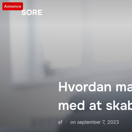
Videre
Annonce
SORE
til
indhold
Hvordan ma
med at skab
Udgivet
af
on
september 7, 2023
d.