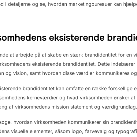
 ned i detaljerne og se, hvordan marketingbureauer kan hjæl
ksomhedens eksisterende brandi
de at arbejde på at skabe en stærk brandidentitet for en vi
virksomhedens eksisterende brandidentitet. Dette indebær
on og vision, samt hvordan disse værdier kommunikeres og
sterende brandidentitet kan omfatte en række forskellige e
irksomhedens kerneværdier og hvad virksomheden ønsker at 
ng af virksomhedens mission statement og værdigrundlag
rsøge, hvordan virksomheden kommunikerer sin brandidentit
ens visuelle elementer, såsom logo, farvevalg og typograf