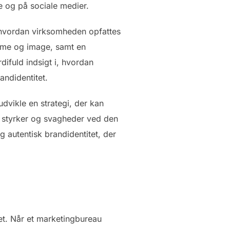
e og på sociale medier.
 hvordan virksomheden opfattes
mme og image, samt en
ifuld indsigt i, hvordan
andidentitet.
dvikle en strategi, der kan
re styrker og svagheder ved den
 autentisk brandidentitet, der
et. Når et marketingbureau