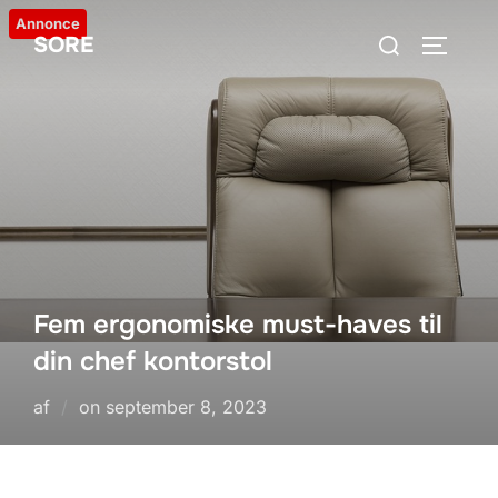
Videre
Annonce
Søg
SORE
til
SLÅ NA
efter:
indhold
Fem ergonomiske must-haves til
din chef kontorstol
Udgivet
af
on
september 8, 2023
d.