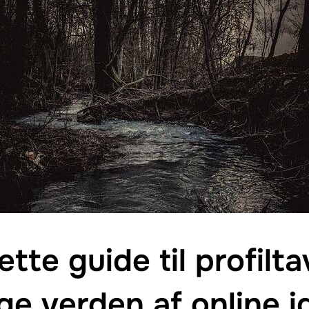
tte guide til profilta
ge verden af online i