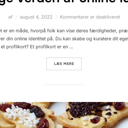
Udgivet
af
august 4, 2022
Kommentarer er deaktiveret
d.
t er en måde, hvorpå folk kan vise deres færdigheder, præst
er din online identitet på. Du kan skabe og kuratere dit eg
et profilkort? Et profilkort er en …
“DEN KOMPLETTE GUIDE TIL
LÆS MERE