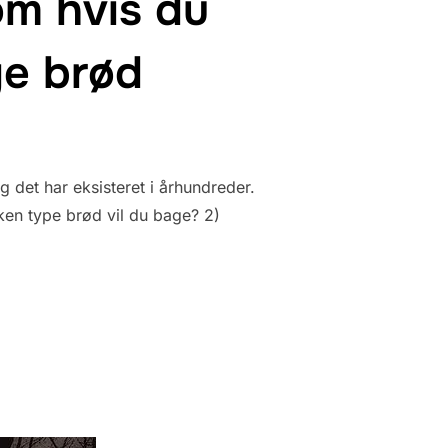
om hvis du
ge brød
 det har eksisteret i århundreder.
ken type brød vil du bage? 2)
IG SELV OM HVIS DU BESKÆFTIGER DIG MED AT BAGE BRØD”