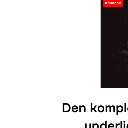
Annonce
Den komple
underli