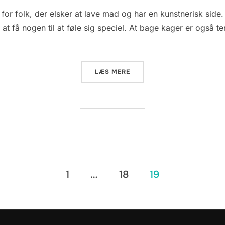
d.
 for folk, der elsker at lave mad og har en kunstnerisk sid
r at få nogen til at føle sig speciel. At bage kager er også
“9 GRUNDE TIL AT DU VIL 
LÆS MERE
1
…
18
19