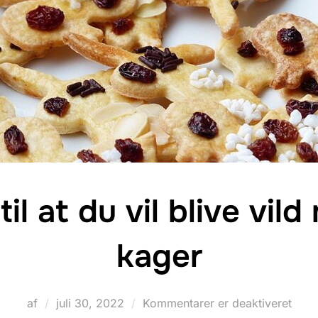
il at du vil blive vil
kager
Udgivet
af
juli 30, 2022
Kommentarer er deaktiveret