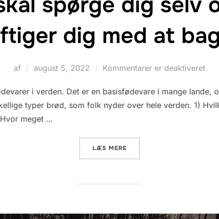
 skal spørge dig selv 
tiger dig med at ba
Udgivet
af
august 5, 2022
Kommentarer er deaktiveret
d.
evarer i verden. Det er en basisfødevare i mange lande, og
ellige typer brød, som folk nyder over hele verden. 1) Hvil
) Hvor meget …
“7 TING DU SKAL SPØRGE D
LÆS MERE