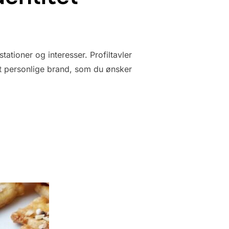
ationer og interesser. Profiltavler
et personlige brand, som du ønsker
 PROFILTAVLER OG DEN UNDERLIGE VERDEN AF ONLINE IDENTITE