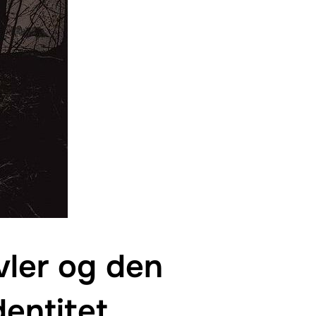
vler og den
dentitet