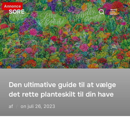
Videre
Annonce
Søg
SORE
til
SLÅ NA
efter:
indhold
Den ultimative guide til at vælge
det rette planteskilt til din have
Udgivet
af
on
juli 26, 2023
d.